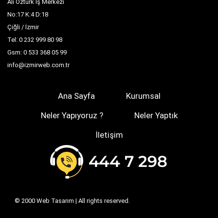
Ali Öztürk İş Merkezi
No:17 K:4 D:18
Çiğli / İzmir
Tel: 0 232 999 80 98
Gsm: 0 533 368 05 99
info@izmirweb.com.tr
Ana Sayfa
Kurumsal
Neler Yapıyoruz ?
Neler Yaptık
İletişim
© 2000
Web Tasarım
| All rights reserved.