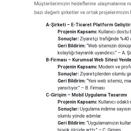
Müşterilerimizin hedeflerine ulaşmalarına n
bazı değerli şirketler ve ortak projelerimizin 
A-Şirketi – E-Ticaret Platform Gelişti
Projenin Kapsamı:
Kullanıcı dostu b
Sonuçlar:
Ziyaretçi trafiğinde %40 
Geri Bildirim:
“Web sitemizin dönüşüm
kolaylığı hayranlık uyandırıcı.” – A. Şi
B-Firması – Kurumsal Web Sitesi Yeni
Projenin Kapsamı:
Modern ve profes
Sonuçlar:
Ziyaretçilerden olumlu ger
Geri Bildirim:
“Yeni web sitemiz, ma
yansıtıyor.” – B. Firması
C-Girişim – Mobil Uygulama Tasarımı
Projenin Kapsamı:
Kullanıcı odaklı
Sonuçlar:
Uygulama indirme sayısınd
olumlu yönde adımlar.
Geri Bildirim:
“Uygulamamızın kullan
büyük ölçüde arttı.” – C. Girişim