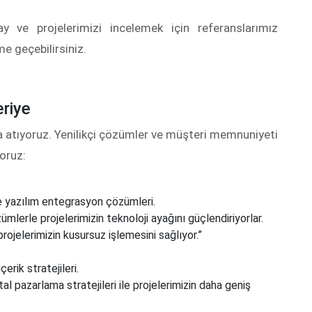
y ve projelerimizi incelemek için referanslarımız
me geçebilirsiniz.
eriye
mza atıyoruz. Yenilikçi çözümler ve müşteri memnuniyeti
yoruz:
e yazılım entegrasyon çözümleri.
ümlerle projelerimizin teknoloji ayağını güçlendiriyorlar.
 projelerimizin kusursuz işlemesini sağlıyor.”
erik stratejileri.
l pazarlama stratejileri ile projelerimizin daha geniş