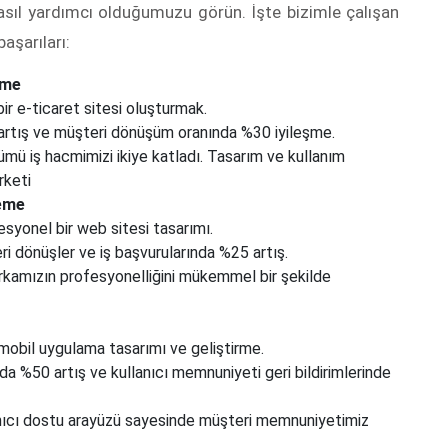
asıl yardımcı olduğumuzu görün. İşte bizimle çalışan
başarıları:
rme
ir e-ticaret sitesi oluşturmak.
artış ve müşteri dönüşüm oranında %30 iyileşme.
ü iş hacmimizi ikiye katladı. Tasarım ve kullanım
rketi
leme
yonel bir web sitesi tasarımı.
i dönüşler ve iş başvurularında %25 artış.
rkamızın profesyonelliğini mükemmel bir şekilde
 mobil uygulama tasarımı ve geliştirme.
a %50 artış ve kullanıcı memnuniyeti geri bildirimlerinde
ıcı dostu arayüzü sayesinde müşteri memnuniyetimiz