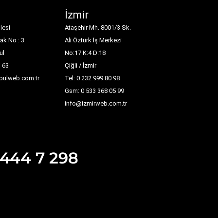
İzmir
lesi
Ataşehir Mh. 8001/3 Sk.
ak No : 3
Ali Öztürk İş Merkezi
ul
No:17 K:4 D:18
1 63
Çiğli / İzmir
nbulweb.com.tr
Tel: 0 232 999 80 98
Gsm: 0 533 368 05 99
info@izmirweb.com.tr