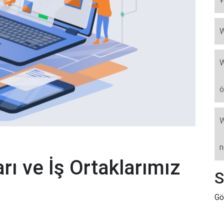
W
W
ö
W
n
rı ve İş Ortaklarımız
S
Gö