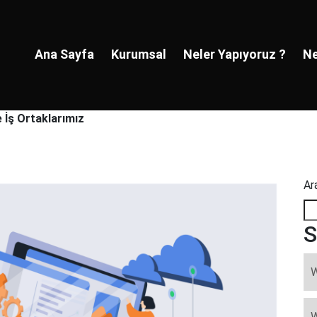
Ana Sayfa
Kurumsal
Neler Yapıyoruz ?
Ne
 İş Ortaklarımız
Ar
S
W
W