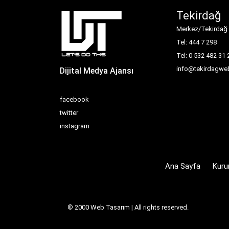
Tekirdağ
Merkez/Tekirdağ
Tel: 444 7 298
Tel: 0 532 482 31 
info@tekirdagweb
Dijital Medya Ajansı
facebook
twitter
instagram
Ana Sayfa
Kuru
© 2000
Web Tasarım
| All rights reserved.