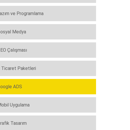
azım ve Programlama
osyal Medya
EO Çalışması
 Ticaret Paketleri
oogle ADS
obil Uygulama
rafik Tasarım