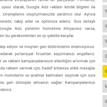
yesi olarak, Google Ads reklam kimlik bilgileri ile
Y
 stratejilerini oluşturmanızda yardımcı olur. Ayrıca
yönetir, takip eder ve optimize ederiz. Size detaylı
S
 Google Ads yönetim hizmetine ihtiyacınız varsa,
tüm bu gereksinimleri en iyi şekilde karşılar.
S
ip ediyor ve müşteri geri bildirimlerini önemsiyoruz.
erek potansiyel fırsatları kaçırmanızı engelleriz.
E
 ve reklam kampanyalarınızın etkinliğini artırmak için
a reklam vermek için, hedef kitlenize etkili mesajlar
G
am metinlerini ve anahtar kelimeleri seçmek için size
lu geri dönüşler almanızı sağlar. Kampanyalarınızı
M
ırırız.
G