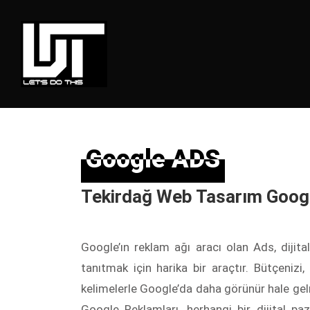
Google ADS
Google ADS
Tekirdağ Web Tasarım Goog
Google’ın reklam ağı aracı olan Ads, dijita
tanıtmak için harika bir araçtır. Bütçenizi
kelimelerle Google’da daha görünür hale gelmek
Google Reklamları, herhangi bir dijital paz