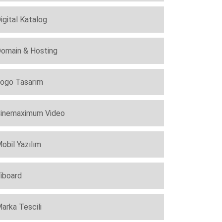
igital Katalog
omain & Hosting
ogo Tasarım
inemaximum Video
obil Yazılım
iboard
arka Tescili