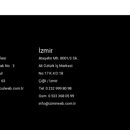
İzmir
lesi
Ataşehir Mh. 8001/3 Sk.
ak No : 3
Ali Öztürk İş Merkezi
ul
No:17 K:4 D:18
1 63
Çiğli / İzmir
nbulweb.com.tr
Tel: 0 232 999 80 98
Gsm: 0 533 368 05 99
info@izmirweb.com.tr