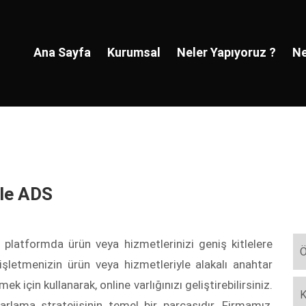
Ana Sayfa
Kurumsal
Neler Yapıyoruz ?
Ne
le ADS
l platformda ürün veya hizmetlerinizi geniş kitlelere
Ö
, işletmenizin ürün veya hizmetleriyle alakalı anahtar
 için kullanarak, online varlığınızı geliştirebilirsiniz.
K
arlama stratejisinin temel bir parçasıdır. Firmamız,