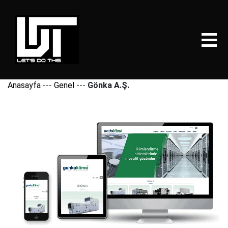
Anasayfa
---
Genel
---
Gönka A.Ş.