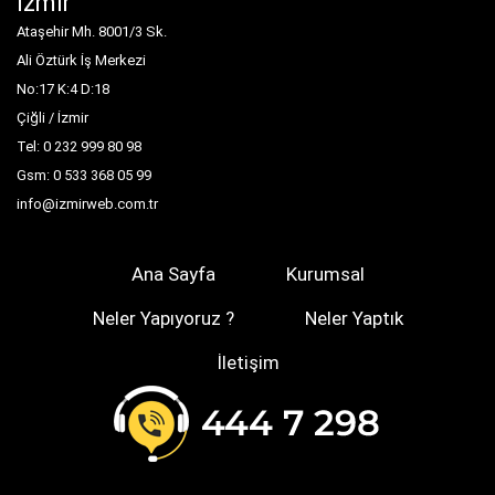
İzmir
Ataşehir Mh. 8001/3 Sk.
Ali Öztürk İş Merkezi
No:17 K:4 D:18
Çiğli / İzmir
Tel: 0 232 999 80 98
Gsm: 0 533 368 05 99
info@izmirweb.com.tr
Ana Sayfa
Kurumsal
Neler Yapıyoruz ?
Neler Yaptık
İletişim